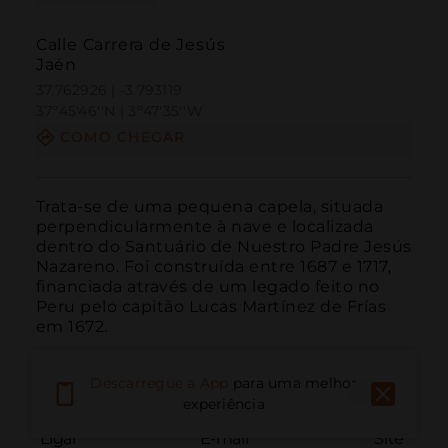
Calle Carrera de Jesús
Jaén
37.762926 | -3.793119
37º45'46''N | 3º47'35''W
COMO CHEGAR
Trata-se de uma pequena capela, situada 
perpendicularmente à nave e localizada 
dentro do Santuário de Nuestro Padre Jesús 
Nazareno. Foi construída entre 1687 e 1717, 
financiada através de um legado feito no 
Peru pelo capitão Lucas Martínez de Frías 
em 1672.
Descarregue a App
para uma melhor
experiência
Ligar
E-mail
Site