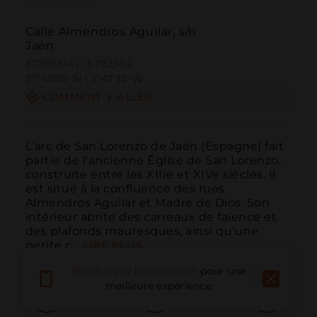
Calle Almendros Aguilar, s/n
Jaén
37.766514 | -3.792364
37º45'59''N | 3º47'32''W
COMMENT Y ALLER
L'arc de San Lorenzo de Jaén (Espagne) fait 
partie de l'ancienne Église de San Lorenzo, 
construite entre les XIIIe et XIVe siècles. Il 
est situé à la confluence des rues 
Almendros Aguilar et Madre de Dios. Son 
intérieur abrite des carreaux de faïence et 
des plafonds mauresques, ainsi qu'une 
petite c...
LIRE PLUS
Téléchargez l'application
pour une
meilleure expérience