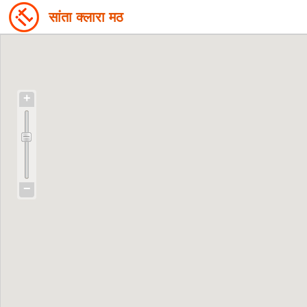
सांता क्लारा मठ
+
−