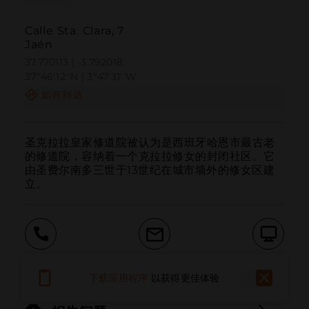
Calle Sta. Clara, 7
Jaén
37.770113 | -3.792018
37º46'12''N | 3º47'31''W
如何到达
圣克拉拉皇家修道院被认为是西班牙哈恩市最古老
的修道院，容纳着一个克拉拉修女的封闭社区。它
由圣费尔南多三世于13世纪在城市墙外的修女区建
立。
呼叫
电子邮件
网站
下载应用程序
以获得更佳体验