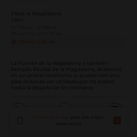
Plaza la Magdalena
Jaén
37.771648 | -3.796641
37º46'17''N | 3º47'47''W
CÓMO LLEGAR
La Fuente de la Magdalena o también 
llamada Raudal de la Magdalena, abasteció 
en un primer momento al pueblo romano, 
para después ser utilizada por los árabes 
hasta la llegada de los cristianos.
Descarga la app
para una mejor
Llamar
Email
Sitio Web
experiencia