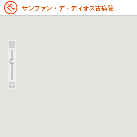
サンファン・デ・ディオス古病院
+
−