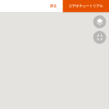
戻る
ビデオチュートリアル
fullscreen_exit