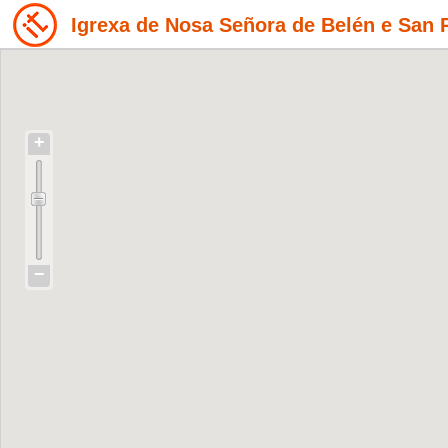
Igrexa de Nosa Señora de Belén e San
+
−