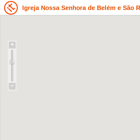
Igreja Nossa Senhora de Belém e São 
+
−