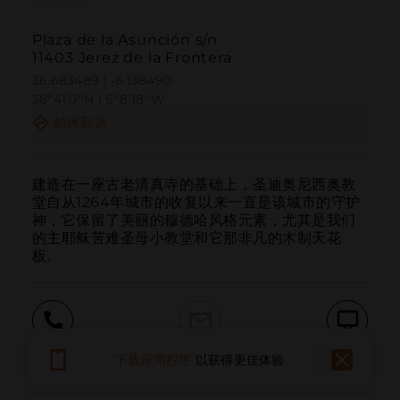
Plaza de la Asunción s/n
11403 Jerez de la Frontera
36.683489 | -6.138490
36º41'0''N | 6º8'18''W
如何到达
建造在一座古老清真寺的基础上，圣迪奥尼西奥教
堂自从1264年城市的收复以来一直是该城市的守护
神，它保留了美丽的穆德哈风格元素，尤其是我们
的主耶稣苦难圣母小教堂和它那非凡的木制天花
板。
呼叫
电子邮件
网站
下载应用程序
以获得更佳体验