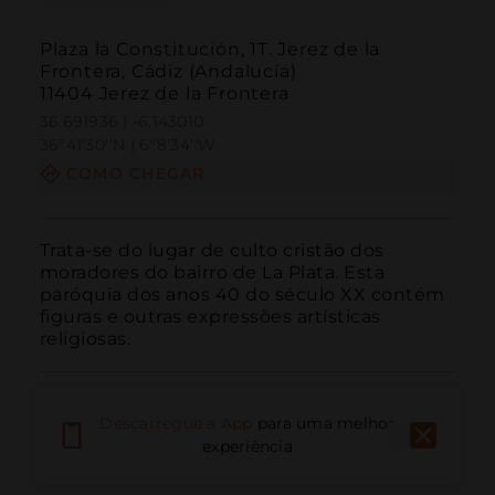
Plaza la Constitución, 1T. Jerez de la
Frontera, Cádiz (Andalucía)
11404 Jerez de la Frontera
36.691936 | -6.143010
36º41'30''N | 6º8'34''W
COMO CHEGAR
Trata-se do lugar de culto cristão dos 
moradores do bairro de La Plata. Esta 
paróquia dos anos 40 do século XX contém 
figuras e outras expressões artísticas 
religiosas.
Descarregue a App
para uma melhor
experiência
Ligar
E-mail
Site