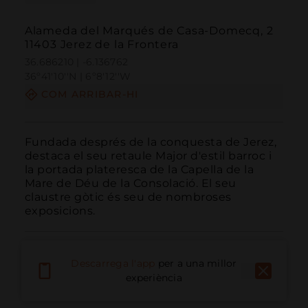
Alameda del Marqués de Casa-Domecq, 2
11403 Jerez de la Frontera
36.686210 | -6.136762
36º41'10''N | 6º8'12''W
COM ARRIBAR-HI
Fundada després de la conquesta de Jerez, 
destaca el seu retaule Major d'estil barroc i 
la portada plateresca de la Capella de la 
Mare de Déu de la Consolació. El seu 
claustre gòtic és seu de nombroses 
exposicions.
Descarrega l'app
per a una millor
experiència
Trucar
Email
Lloc Web