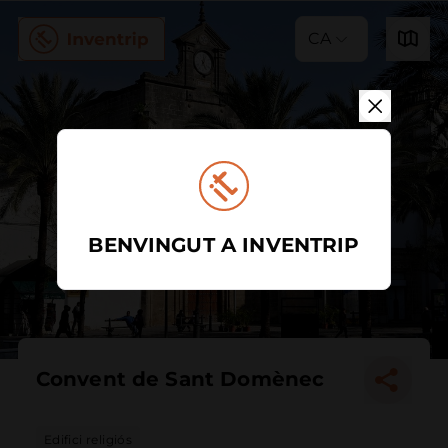
CA
BENVINGUT A INVENTRIP
Convent de Sant Domènec
Edifici religiós