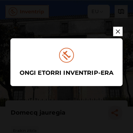
EU
ONGI ETORRI INVENTRIP-ERA
Domecq jauregia
Eraikin zibila