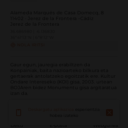
Alameda Marqués de Casa Domecq, 8
11402 · Jerez de la Frontera -Cádiz
Jerez de la Frontera
36.686980 | -6.136830
36º41'13''N | 6º8'12''W
NOLA IRITSI
Gaur egun, jauregia erabiltzen da 
Konpainiak, baita nazioarteko bilkura eta 
gertaerak antolatzeko egoitzatik ere. Kultur 
Ondare Intereseko (KOI) gisa, 2003. urtean 
BOJAren bidez Monumentu gisa argitaratua 
izan da.
Deskargatu aplikazioa
esperientzia
hobea izateko
Deitu
E-posta
Webgunea