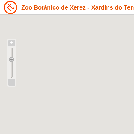
Zoo Botánico de Xerez - Xardíns do Te
+
−