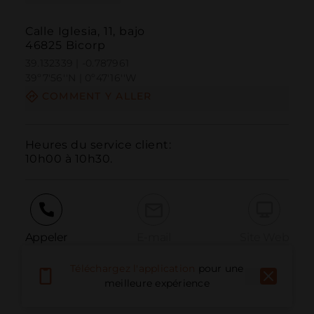
Calle Iglesia, 11, bajo
46825 Bicorp
39.132339 | -0.787961
39º7'56''N | 0º47'16''W
COMMENT Y ALLER
Heures du service client:

10h00 à 10h30.
Appeler
E-mail
Site Web
Téléchargez l'application
pour une
meilleure expérience
Signaler un problème