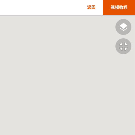
返回
视频教程
fullscreen_exit