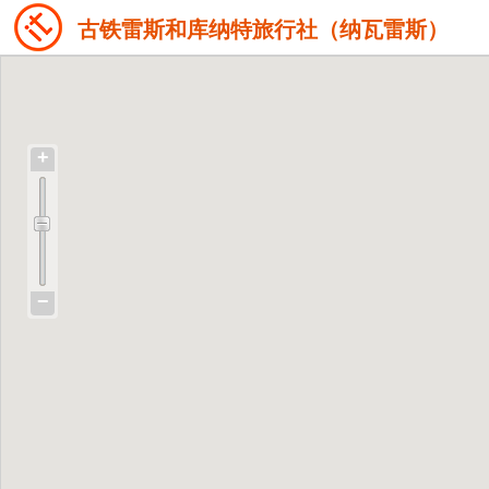
古铁雷斯和库纳特旅行社（纳瓦雷斯）
+
−