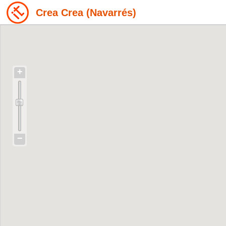
Crea Crea (Navarrés)
+
−