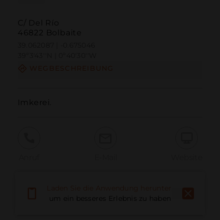
C/ Del Río
46822 Bolbaite
39.062087 | -0.675046
39º3'43''N | 0º40'30''W
WEGBESCHREIBUNG
Imkerei.
Anruf
E-Mail
Website
Laden Sie die Anwendung herunter,
Problem melden
um ein besseres Erlebnis zu haben