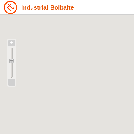
Industrial Bolbaite
+
−