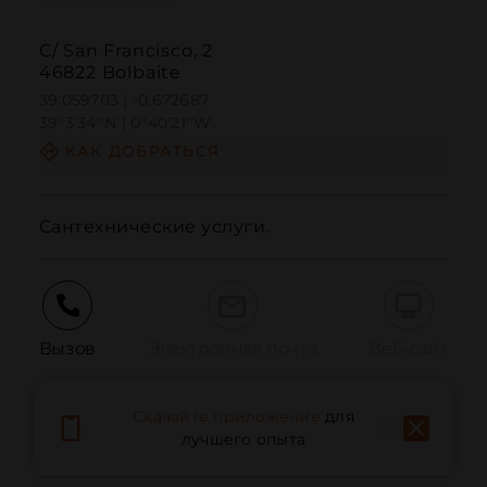
C/ San Francisco, 2
46822 Bolbaite
39.059703 | -0.672687
39º3'34''N | 0º40'21''W
КАК ДОБРАТЬСЯ
Сантехнические услуги.
Вызов
Электронная почта
Веб-сайт
Скачайте приложение
для
Сообщить о проблеме
лучшего опыта