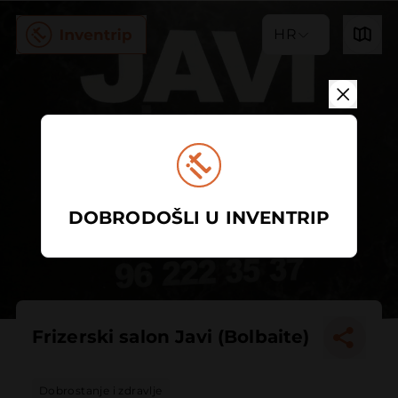
HR
DOBRODOŠLI U INVENTRIP
Frizerski salon Javi (Bolbaite)
Dobrostanje i zdravlje