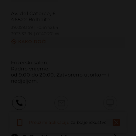
Av. del Catorce, 6
46822 Bolbaite
39.059359 | -0.674264
39º3'33''N | 0º40'27''W
KAKO DOĆI
Frizerski salon.

Radno vrijeme:

od 9:00 do 20:00. Zatvoreno utorkom i 
nedjeljom.
Pozvati
Email
Web stranica
Preuzmi aplikaciju
za bolje iskustvo