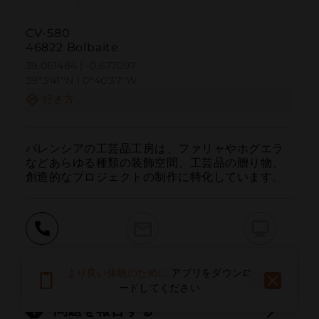
CV-580
46822 Bolbaite
39.061484 | -0.677097
39º3'41''N | 0º40'37''W
行き方
バレンシアの工芸品工房は、ファリャやホグエラ
などあらゆる種類の装飾空間、工芸品の贈り物、
創造的なプロジェクトの制作に特化しています。
呼ぶ
電子メール
ウェブサイト
より良い体験のために
アプリをダウンロ
ードしてください
問題を報告する