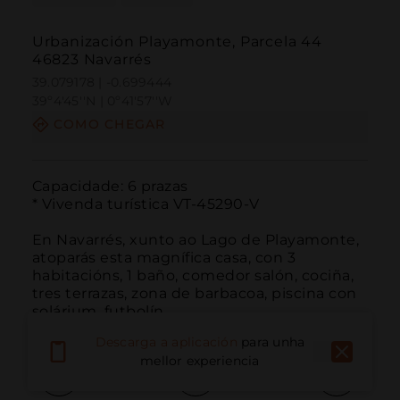
Urbanización Playamonte, Parcela 44
46823 Navarrés
39.079178 | -0.699444
39º4'45''N | 0º41'57''W
COMO CHEGAR
Capacidade: 6 prazas

* Vivenda turística VT-45290-V

En Navarrés, xunto ao Lago de Playamonte, 
atoparás esta magnífica casa, con 3 
habitacións, 1 baño, comedor salón, cociña, 
tres terrazas, zona de barbacoa, piscina con 
solárium, futbolín.
Descarga a aplicación
para unha
mellor experiencia