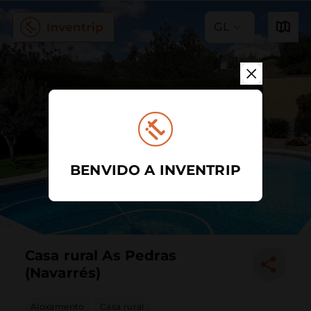
GL
BENVIDO A INVENTRIP
Casa rural As Pedras
(Navarrés)
Aloxamento
Casa rural