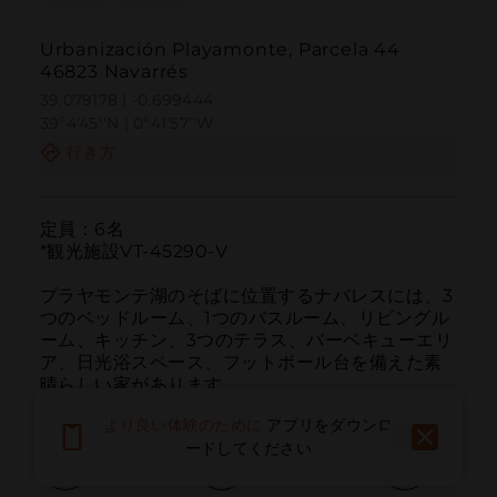
Urbanización Playamonte, Parcela 44
46823 Navarrés
39.079178 | -0.699444
39º4'45''N | 0º41'57''W
行き方
定員：6名

*観光施設VT-45290-V

プラヤモンテ湖のそばに位置するナバレスには、3
つのベッドルーム、1つのバスルーム、リビングル
ーム、キッチン、3つのテラス、バーベキューエリ
ア、日光浴スペース、フットボール台を備えた素
晴らしい家があります。
より良い体験のために
アプリをダウンロ
ードしてください