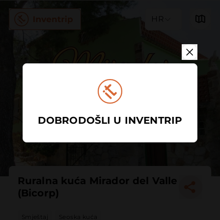
HR
DOBRODOŠLI U INVENTRIP
Ruralna kuća Mirador del Valle
(Bicorp)
Smještaj
Seoska kuća