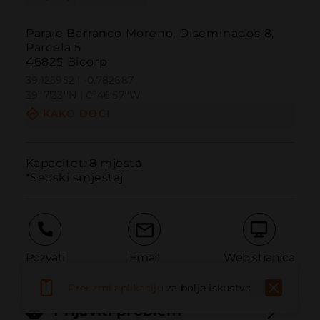
Paraje Barranco Moreno, Diseminados 8,
Parcela 5
46825 Bicorp
39.125952 | -0.782687
39º7'33''N | 0º46'57''W
KAKO DOĆI
Kapacitet: 8 mjesta

*Seoski smještaj
Pozvati
Email
Web stranica
Preuzmi aplikaciju
za bolje iskustvo
Prijaviti problem