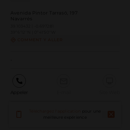
Avenida Pintor Tarrasó, 197
Navarrés
39.103432 | -0.697281
39º6'12''N | 0º41'50''W
COMMENT Y ALLER
-
Appeler
E-mail
Site Web
Téléchargez l'application
pour une
Signaler un problème
meilleure expérience