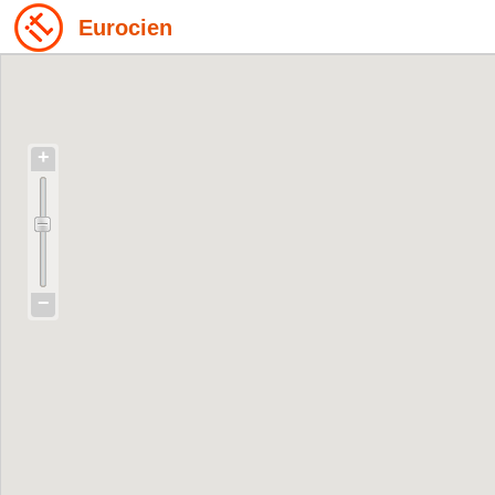
Eurocien
+
−