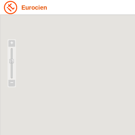
Eurocien
+
−