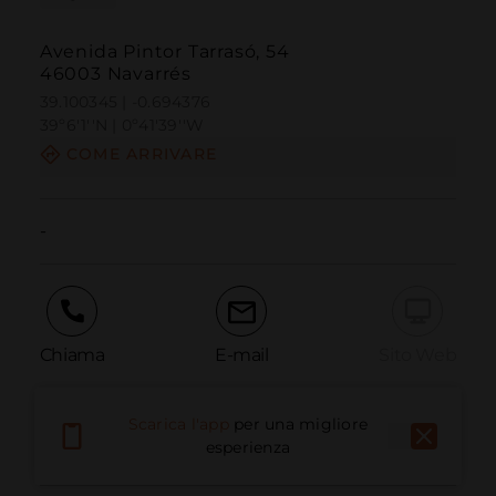
Avenida Pintor Tarrasó, 54
46003 Navarrés
39.100345 | -0.694376
39º6'1''N | 0º41'39''W
COME ARRIVARE
-
Chiama
E-mail
Sito Web
Scarica l'app
per una migliore
Segnala problema
esperienza