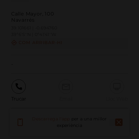
Calle Mayor, 100
Navarrés
39.101661 | -0.694760
39º6'5''N | 0º41'41''W
COM ARRIBAR-HI
-
Trucar
Email
Lloc Web
Descarrega l'app
per a una millor
Informar problema
experiència