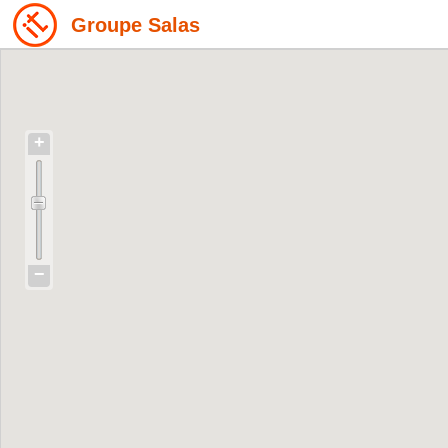
Groupe Salas
+
−