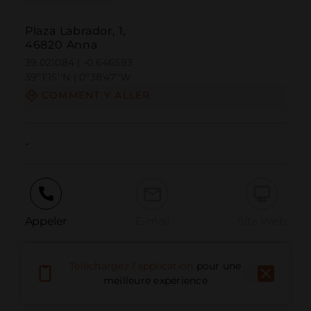
Plaza Labrador, 1,
46820 Anna
39.021084 | -0.646593
39º1'15''N | 0º38'47''W
COMMENT Y ALLER
-
Appeler
E-mail
Site Web
Téléchargez l'application
pour une
Signaler un problème
meilleure expérience