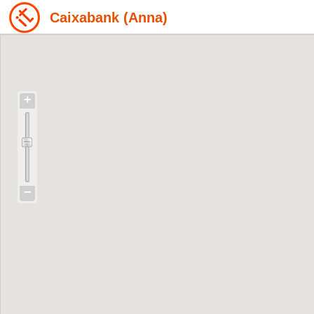
Caixabank (Anna)
+
−