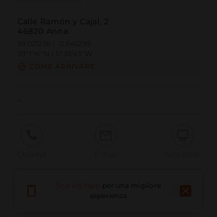
Calle Ramón y Cajal, 2
46820 Anna
39.021236 | -0.645295
39º1'16''N | 0º38'43''W
COME ARRIVARE
-
Chiama
E-mail
Sito Web
Scarica l'app
per una migliore
Segnala problema
esperienza