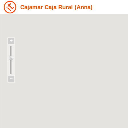
Cajamar Caja Rural (Anna)
+
−