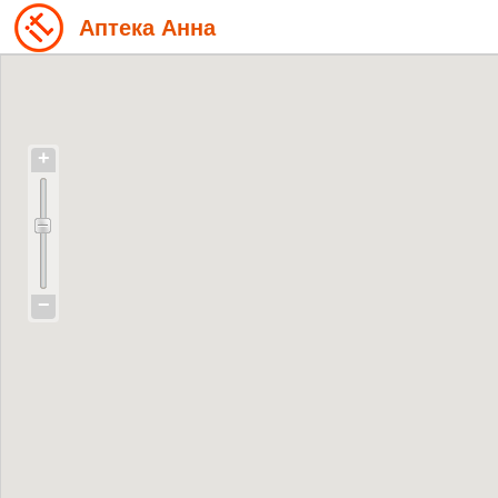
Аптека Анна
+
−