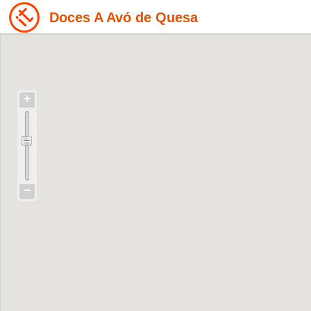
Doces A Avó de Quesa
+
−