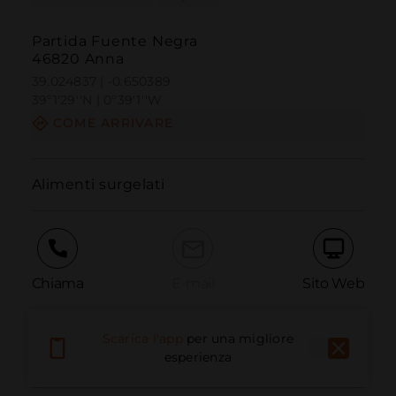
Partida Fuente Negra
46820 Anna
39.024837 | -0.650389
39º1'29''N | 0º39'1''W
COME ARRIVARE
Alimenti surgelati
Chiama
E-mail
Sito Web
Scarica l'app
per una migliore
Segnala problema
esperienza