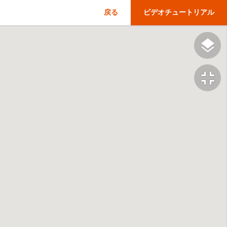
戻る
ビデオチュートリアル
fullscreen_exit