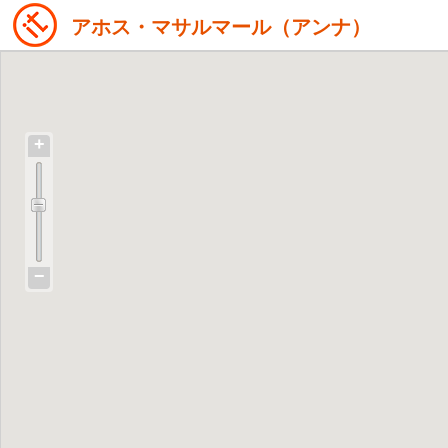
アホス・マサルマール（アンナ）
+
−