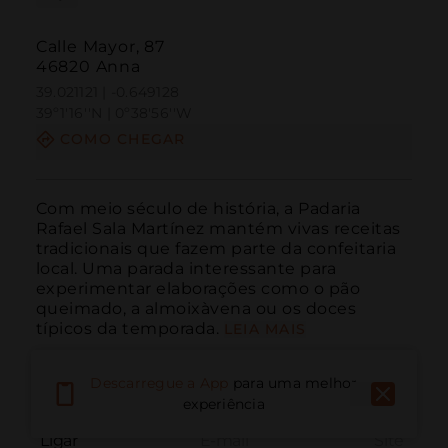
Calle Mayor, 87
46820 Anna
39.021121 | -0.649128
39º1'16''N | 0º38'56''W
COMO CHEGAR
Com meio século de história, a Padaria 
Rafael Sala Martínez mantém vivas receitas 
tradicionais que fazem parte da confeitaria 
local. Uma parada interessante para 
experimentar elaborações como o pão 
queimado, a almoixàvena ou os doces 
típicos da temporada.
LEIA MAIS
Descarregue a App
para uma melhor
experiência
Ligar
E-mail
Site