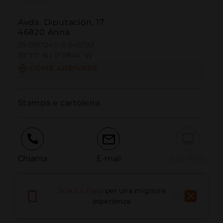
Avda. Diputación, 17
46820 Anna
39.018724 | -0.645792
39º1'7''N | 0º38'44''W
COME ARRIVARE
Stampa e cartoleria
Chiama
E-mail
Sito Web
Scarica l'app
per una migliore
Segnala problema
esperienza