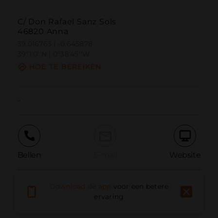
C/ Don Rafael Sanz Sols
46820 Anna
39.016763 | -0.645878
39º1'0''N | 0º38'45''W
HOE TE BEREIKEN
-
Bellen
E-mail
Website
Download de app
voor een betere
Probleem melden
ervaring