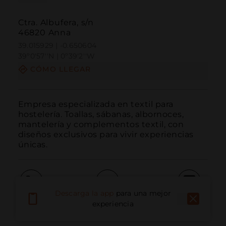
Ctra. Albufera, s/n
46820 Anna
39.015929 | -0.650604
39º0'57''N | 0º39'2''W
CÓMO LLEGAR
Empresa especializada en textil para 
hostelería. Toallas, sábanas, albornoces, 
mantelería y complementos textil, con 
diseños exclusivos para vivir experiencias 
únicas.
Descarga la app
para una mejor
Llamar
Email
Sitio Web
experiencia