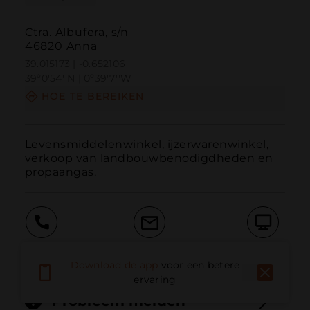
Ctra. Albufera, s/n
46820 Anna
39.015173 | -0.652106
39º0'54''N | 0º39'7''W
HOE TE BEREIKEN
Levensmiddelenwinkel, ijzerwarenwinkel, 
verkoop van landbouwbenodigdheden en 
propaangas.
Bellen
E-mail
Website
Download de app
voor een betere
ervaring
Probleem melden