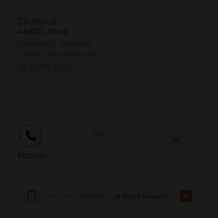
CV-580, 2
46820 Anna
39.013480 | -0.646160
39º0'48''N | 0º38'46''W
KAKO DOĆI
-
Pozvati
Email
Web stranica
Prijaviti problem
Preuzmi aplikaciju
za bolje iskustvo