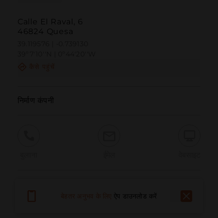
Calle El Raval, 6
46824 Quesa
39.119576 | -0.739130
39º7'10''N | 0º44'20''W
कैसे पहुंचें
निर्माण कंपनी
बुलाना
ईमेल
वेबसाइट
समस्या की सूचना दें
बेहतर अनुभव के लिए
ऐप डाउनलोड करें