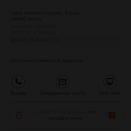
Calle Camino Hondo, 9 bajo
46820 Anna
39.020046 | -0.647011
39º1'12''N | 0º38'49''W
КАК ДОБРАТЬСЯ
Системы пожарной защиты
Вызов
Электронная почта
Веб-сайт
Скачайте приложение
для
Сообщить о проблеме
лучшего опыта