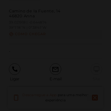
Camino de la Fuente, 14
46820 Anna
39.021918 | -0.644874
39º1'18''N | 0º38'41''W
COMO CHEGAR
-
Ligar
E-mail
Site
Descarregue a App
para uma melhor
Relatar problema
experiência