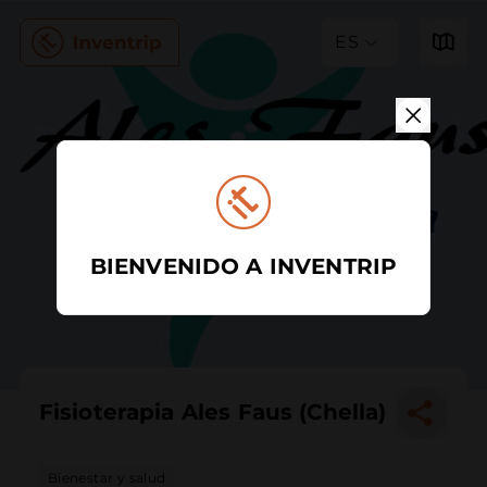
ES
BIENVENIDO A INVENTRIP
Fisioterapia Ales Faus (Chella)
Bienestar y salud