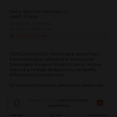
Doña liduvina Martinez n.1
46821 Chella
39.040628 | -0.659434
39º2'26''N | 0º39'33''W
CÓMO LLEGAR
ESPECIALIDADES: fisioterapia deportiva y 
traumatológica, osteopatía estructural, 
fisioterapia invasiva: Punción seca, terapia 
manual y masaje terapeutico, ecografía, 
ATM,ejercicio terapéutico

Es necesario reservar para poder pedir cita
Descarga la app
para una mejor
experiencia
Llamar
Email
Sitio Web