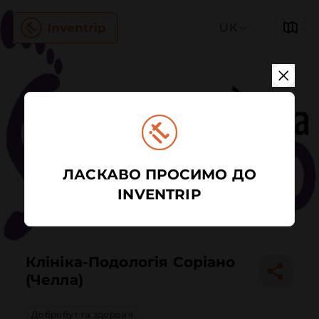
UK
ЛАСКАВО ПРОСИМО ДО
INVENTRIP
Клініка-Подологія Соріано
(Челла)
Добробут та здоров'я