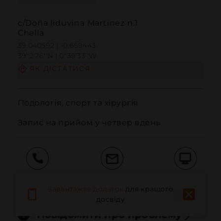
c/Doña liduvina Martinez n.1
Chella
39.040592 | -0.659443
39º2'26''N | 0º39'33''W
ЯК ДІСТАТИСЯ
Подологія, спорт та хірургія

Запис на прийом у четвер вдень
Дзвонити
Електронна пошта
Веб-сайт
Завантажте додаток
для кращого
досвіду
Повідомити про проблему