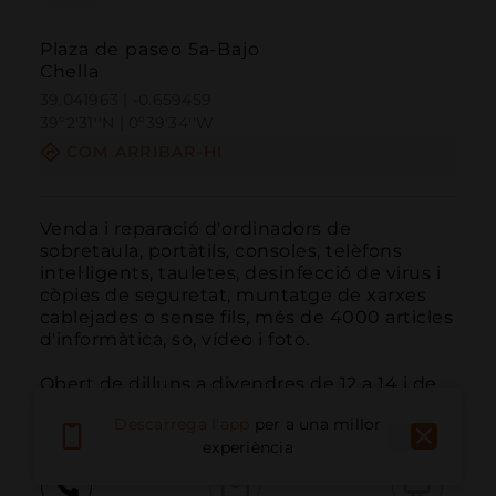
Plaza de paseo 5a-Bajo
Chella
39.041963 | -0.659459
39º2'31''N | 0º39'34''W
COM ARRIBAR-HI
Venda i reparació d'ordinadors de 
sobretaula, portàtils, consoles, telèfons 
intel·ligents, tauletes, desinfecció de virus i 
còpies de seguretat, muntatge de xarxes 
cablejades o sense fils, més de 4000 articles 
d'informàtica, so, vídeo i foto.

Obert de dilluns a divendres de 12 a 14 i de 
16 a 19h
Descarrega l'app
per a una millor
experiència